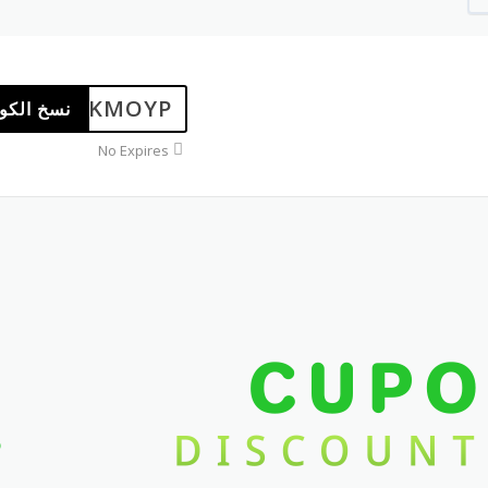
SKMOYP
نسخ الكو
No Expires