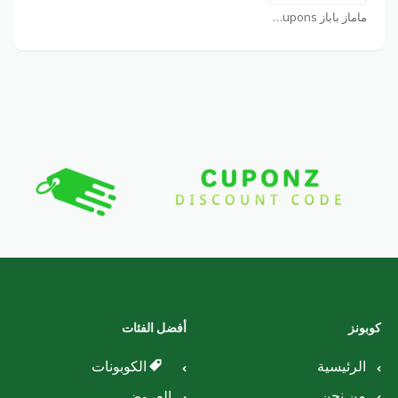
ماماز باباز Mamasandpapas Coupons
كوبونز
أفضل الفئات
الرئيسية
الكوبونات
من نحن
العروض