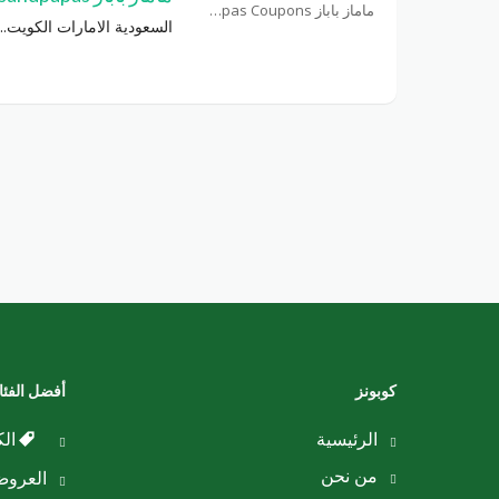
ماماز باباز Mamasandpapas Coupons
السعودية الامارات الكويت
..
كوبونز
أفضل الفئ
الرئيسية
الك
من نحن
العرو