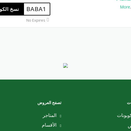
More
.
BABA1
نسخ الكو
No Expires
ات
تصفح العروض
وبونات
المتاجر
الأقسام
ض