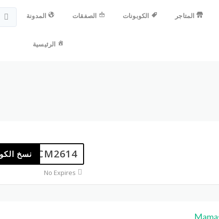
المتاجر
الكوبونات
الصفقات
المدونة
الرئيسية
CM2614
نسخ الكو
No Expires