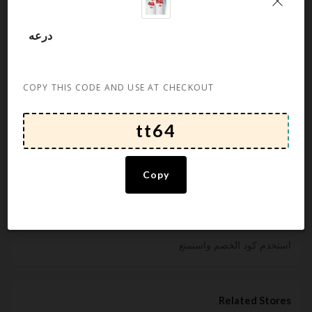
Default
Newest
درعه
Popularity
Ending Soon
Expired
COPY THIS CODE AND USE AT CHECKOUT
About عطور درعه
Rate this post
Copy
طيب درعه من طيب الشهر
خصومات توصل 70% على أكثر من 10 الآف منتج
استخدم كود الخصم واستمتع
Related Stores