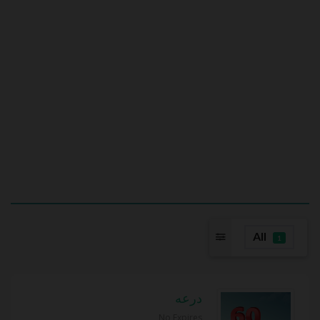
All
1
درعه
No Expires