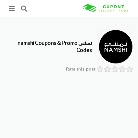
نمشي namshi
Coupons & Promo
Codes
Rate this post