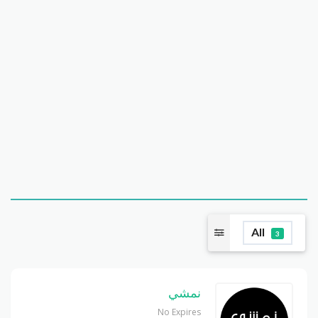
All
3
نمشي
No Expires