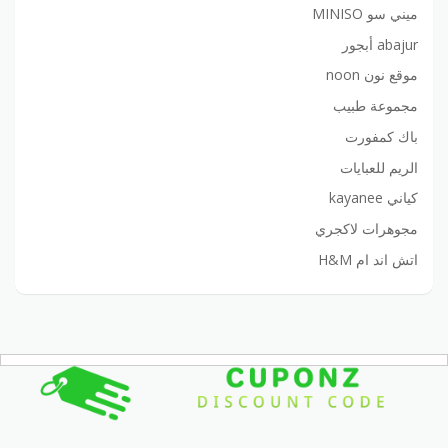
ميني سو MINISO
abajur أبجور
موقع نون noon
مجموعة طبيب
باك كمفورت
الريم للعبايات
كياني kayanee
مجوهرات لاكجري
اتش اند ام H&M