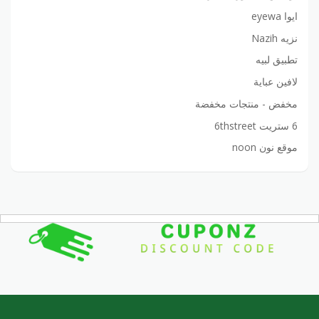
ايوا eyewa
نزيه Nazih
تطبيق لبيه
لافين عباية
مخفض - منتجات مخفضة
6 ستريت 6thstreet
موقع نون noon