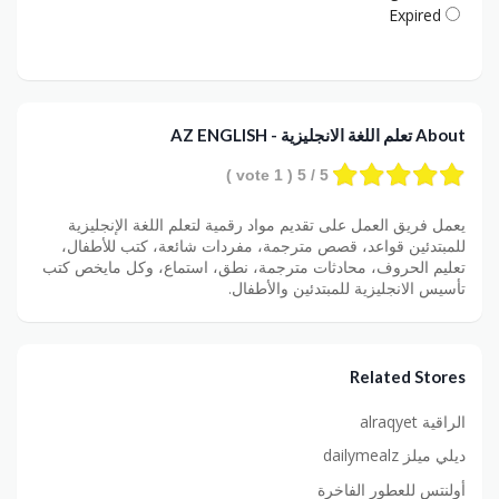
Expired
About تعلم اللغة الانجليزية - AZ ENGLISH
vote )
1
/ 5 (
5
يعمل فريق العمل على تقديم مواد رقمية لتعلم اللغة الإنجليزية
للمبتدئين قواعد، قصص مترجمة، مفردات شائعة، كتب للأطفال،
تعليم الحروف، محادثات مترجمة، نطق، استماع، وكل مايخص كتب
تأسيس الانجليزية للمبتدئين والأطفال.
Related Stores
الراقية alraqyet
ديلي ميلز dailymealz
أولنتس للعطور الفاخرة