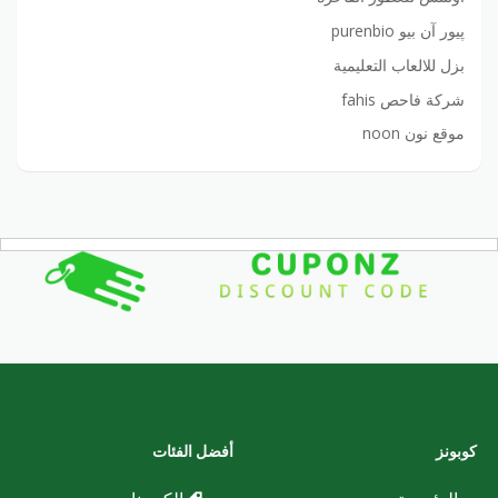
پيور آن بيو purenbio
بزل للالعاب التعليمية
شركة فاحص fahis
موقع نون noon
كوبونز
أفضل الفئات