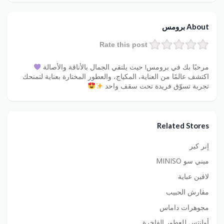
About برومس
Rate this post
مرحبًا بك في برومس! حيث يلتقي الجمال بالأناقة والأصالة
اكتشف عالمًا من العناية، المكياج، والعطور المختارة بعناية لتمنحك
تجربة تسوّق فريدة تحت سقف واحد
Related Stores
إنر كير
ميني سو MINISO
لافين عباية
مفارش الحبيب
مجوهرات داماس
أولنتس للعطور الفاخرة