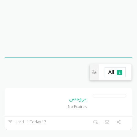
All
1
برومس
No Expires
17 Used - 1 Today