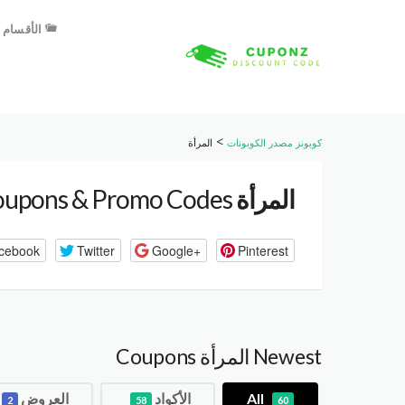
الأقسام
>
كوبونز مصدر الكوبونات
المرأة
المرأة
Coupons & Promo Codes
cebook
Twitter
Google+
Pinterest
Newest المرأة Coupons
All
الأكواد
العروض
2
58
60