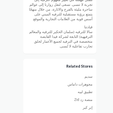
تجربة لا تنسى. نسعى لنقل زوارنا إلى عوالم
ساحرة مليئة بالفرح والاثارة، من خلال منهجًا
يتمتع برؤية مستقبلية للترفيه المبني على
أسس قوية من العلامات التجارية والموقع.
قيادتنا
سالا للترفيه (سلمان الحكير للترفيه والمعالم
الترفيهية) التابعة لشركة فيدا القابضة
متخصصة في الترفيه لجميع الأعمار لخلق
تجارب تفاعلية لا تُنسى.
Related Stores
سديم
مجوهرات داماس
تطبيق لبيه
منصة زد Zid
إنر كير