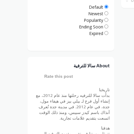
Default
Newest
Popularity
Ending Soon
Expired
About سالا للترفية
Rate this post
تاريخنا
بدأت سالا للترفيه رحلتها منذ عام 2012، مع
إنشاء أول فرع لـ بيلي بيز في هيفاء مول،
جدة، في عام 2012. في مدينة جدة تُعرف
آنذاك باسم كيدز سبيس، ومنذ ذلك الوقت
اتسعت بتقديم علامات تجارية.
هدفنا
تتمثل مهمتنا في تغيير مفهوم الترفيه إلى