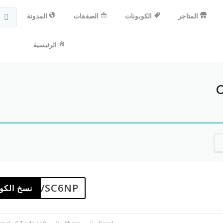
المتاجر
الكوبونات
الصفقات
المدونة
الرئيسية
CVSC6NP
نسخ الكو