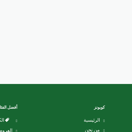
كوبونز
أفضل الفئ
الرئيسية
الك
من نحن
العرو