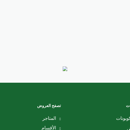
ات
تصفح العروض
وبونات
المتاجر
الأقسام
ض