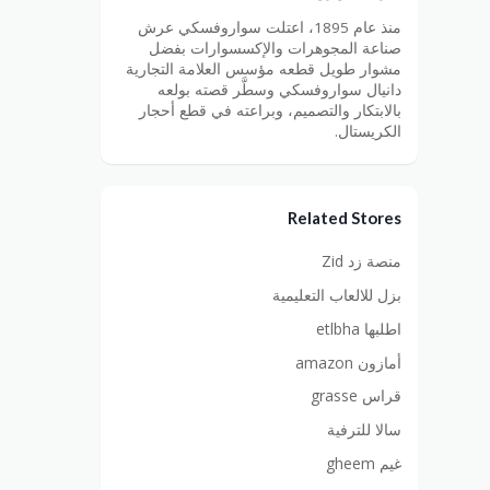
منذ عام 1895، اعتلت سواروفسكي عرش
صناعة المجوهرات والإكسسوارات بفضل
مشوار طويل قطعه مؤسس العلامة التجارية
دانيال سواروفسكي وسطَّر قصته بولعه
بالابتكار والتصميم، وبراعته في قطع أحجار
الكريستال.
Related Stores
منصة زد Zid
بزل للالعاب التعليمية
اطلبها etlbha
أمازون amazon
قراس grasse
سالا للترفية
غيم gheem