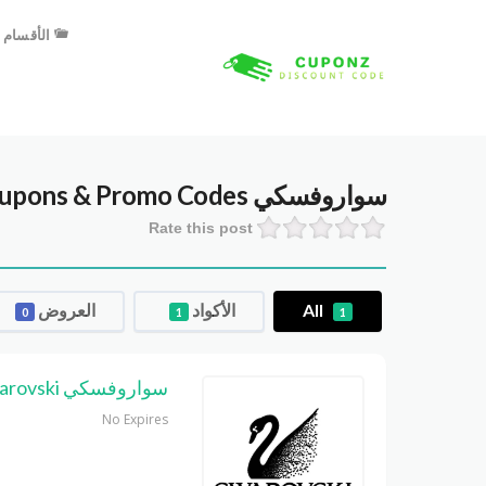
الأقسام
سواروفسكي swarovski
upons & Promo Codes
Rate this post
All
الأكواد
العروض
0
1
1
سواروفسكي swarovski
No Expires