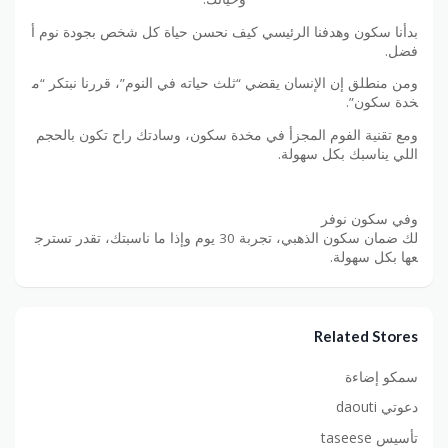
بدأنا سكون وهدفنا الرئيسي كيف نحسن حياة كل شخص بجودة نوم أ
فضل.
ومن منطلق إن الإنسان يقضي “ثلث حياته في النوم”، قررنا نبتكر “م
خدة سكون”.
ومع تقنية الفوم المجزأ في مخدة سكون، وسادتك راح تكون بالحجم
اللي يناسبك بكل سهولة.
وفي سكون نوفر
لك ضمان سكون الذهبي، تجربة 30 يوم وإذا ما ناسبتك، تقدر تسترج
عها بكل سهولة.
Related Stores
سمكو إضاءة
دعوتي daouti
تأسيس taseese