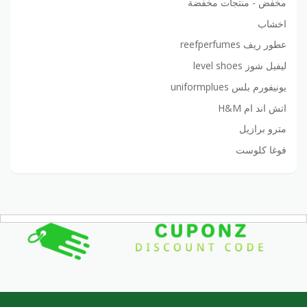
مخفض - منتجات مخفضة
اخشاب
عطور ريف reefperfumes
ليفيل شوز level shoes
يونيفورم بلس uniformplues
اتش اند ام H&M
مترو برازيل
فوغا كلوست