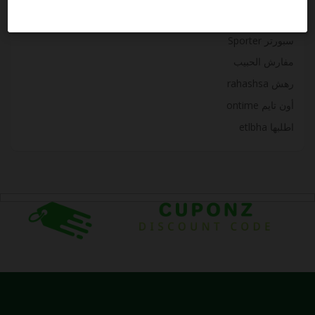
غلوويل gllowelle
سبورتر Sporter
مفارش الحبيب
رهش rahashsa
أون تايم ontime
اطلبها etlbha