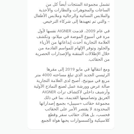
تشمل مجموعة المنتجات أيضاً كل من
الساعات والمجوهرات والنظارات والأحذية
والملابس النسائية والرجالية وملابس الأطفال
– والتي تم تعهيدها إلى شركاء الترخيص.
في عام 2009، قدمت AIGNER نفسها لأول
مرة في أسبوع الموضة في ميلانو، وتكشف
العلامة التجارية أحدث إبداعاتها من الأزياء
والجلود وتوفر الإلهام للمواسم القادمة من
خلال الإطلالات المتقنة والإصدارات الحصرية
من الحقائب.
ومع انتقالها في مايو 2019 إلى مقرها
الرئيسي الجديد الذي تبلغ مساحته 4000 متر
مربع في ميونيخ، أصبح لدى العلامة التجارية
صالة عرض وورشة عمل لصنع النماذج الأولية
وأرشيف داخلي لاكتشاف تراث AIGNER
العريق وتصاميمها القديمة، بما في ذلك
مجموعة حقائب «سيبيل» بجميع إصداراتها
المحدودة. لا يقتصر الأمر على الحقائب
فحسب، بل هناك حقائب سفر وقطع
كلاسيكية وإكسسوارات يحبها هواة الجمع.