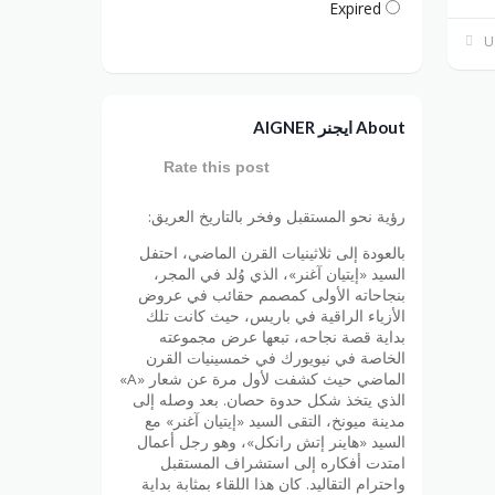
Expired
About ايجنر AIGNER
Rate this post
رؤية نحو المستقبل وفخر بالتاريخ العريق:
بالعودة إلى ثلاثينيات القرن الماضي، احتفل
السيد «إيتيان آغنر»، الذي وُلد في المجر،
بنجاحاته الأولى كمصمم حقائب في عروض
الأزياء الراقية في باريس، حيث كانت تلك
بداية قصة نجاحه، تبعها عرض مجموعته
الخاصة في نيويورك في خمسينيات القرن
الماضي حيث كشفت لأول مرة عن شعار «A»
الذي يتخذ شكل حدوة حصان. بعد وصله إلى
مدينة ميونخ، التقى السيد «إيتيان آغنر» مع
السيد «هاينر إتش رانكل»، وهو رجل أعمال
امتدت أفكاره إلى استشراف المستقبل
واحترام التقاليد. كان هذا اللقاء بمثابة بداية