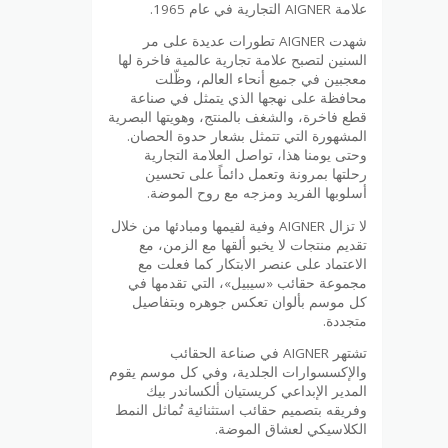
علامة AIGNER التجارية في عام 1965.
شهدت AIGNER تطورات عديدة على مر
السنين لتصبح علامة تجارية عالمية فاخرة لها
معجبين في جميع أنحاء العالم، وظّلت
محافظة على نهجها الذي يتمثل في صناعة
قطع فاخرة، والشغف بالمنتج، وهويتها البصرية
المشهورة التي تتمثل بشعار حدوة الحصان.
وحتى يومنا هذا، تواصل العلامة التجارية
رحلتها بمرونة وتعمل دائماً على تحسين
أسلوبها الفريد ومزجه مع روح الموضة.
لا تزال AIGNER وفية لقيمها ومبادئها من خلال
تقديم منتجات لا يخبو ألقها مع الزمن، مع
الاعتماد على عنصر الابتكار كما فعلت مع
مجموعة حقائب «سيبيل»، التي تقدمها في
كل موسم بألوان تعكس جوهره وبتفاصيل
متجددة.
تشتهر AIGNER في صناعة الحقائب
والإكسسوارات الجلدية، وفي كل موسم يقوم
المدير الإبداعي كريستيان ألكساندر بيك
وفريقه بتصميم حقائب استثنائية تُماثل النمط
الكلاسيكي لعشاق الموضة.