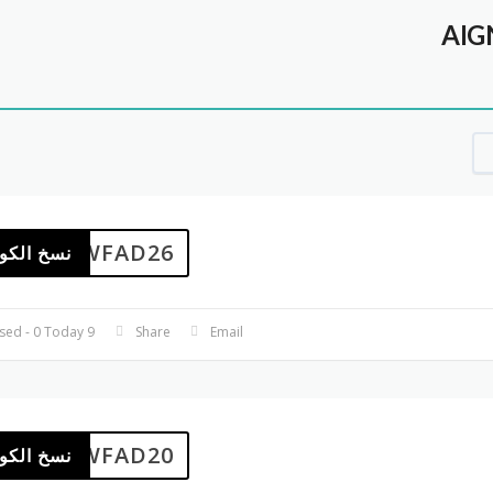
WFAD26
نسخ الكو
9 Used - 0 Today
Share
Email
WFAD20
نسخ الكو