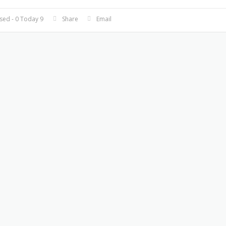
9 Used - 0 Today
Share
Email