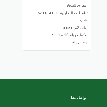
القفاري للسجاد
تعلم اللغة الانجليزية - AZ ENGLISH
طهاره
اماني لاين amani
سكوات وولف squatwolf
منصة زد Zid
تواصل معنا