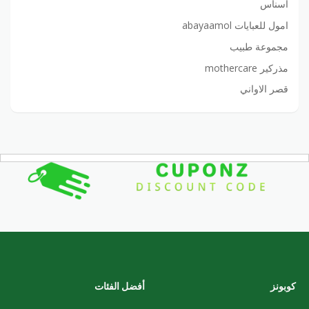
أسناس
امول للعبايات abayaamol
مجموعة طبيب
مذركير mothercare
قصر الاواني
كوبونز
أفضل الفئات