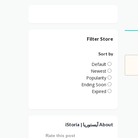
Filter Store
Sort by
Default
Newest
Popularity
Ending Soon
Expired
About آيستوريا | iStoria
Rate this post