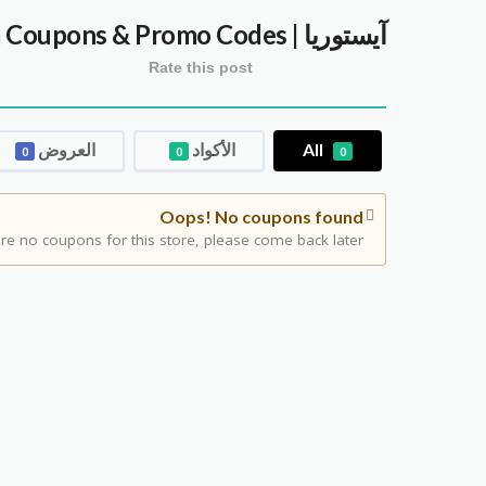
آيستوريا | iStoria
Coupons & Promo Codes
Rate this post
All
الأكواد
العروض
0
0
0
Oops! No coupons found
re no coupons for this store, please come back later.