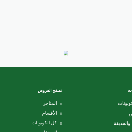
ات
تصفح العروض
وبونات
المتاجر
الأقسام
ض
كل الكوبونات
والحديقة