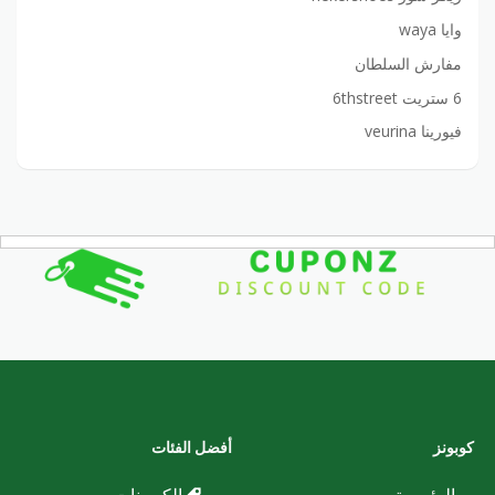
وايا waya
مفارش السلطان
6 ستريت 6thstreet
فيورينا veurina
كوبونز
أفضل الفئات