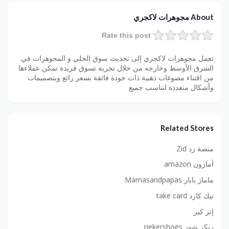
About مجوهرات لاكجري
Rate this post
تعمل مجوهرات لاكجري إلى تحديث سوق الحلي و المجوهرات في
الشرق الأوسط وخارجه من خلال تجربة تسوق فريدة تمكن عملاءها
من اقتناء مصوغات ذهبية ذات جودة فائقة بسعر رائع وبتصميمات
وأشكال متعددة لتناسب جميع
Related Stores
منصة زد Zid
أمازون amazon
ماماز باباز Mamasandpapas
تيك كارد take card
إنر كير
ريكر شوز riekershoes