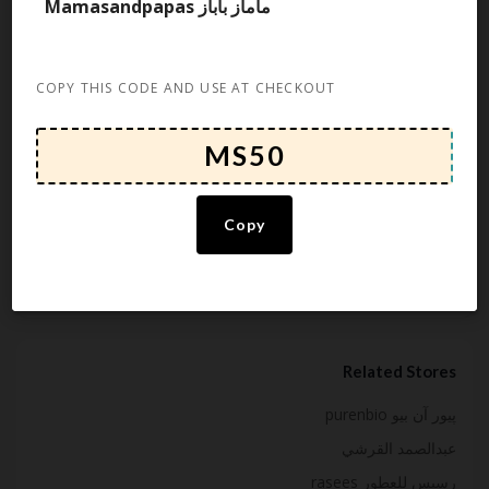
ماماز باباز Mamasandpapas
Rate this post
في ماماز وباباز لدينا أكثر من 40 عامًا من الخبرة في تقديم الخبرة
COPY THIS CODE AND USE AT CHECKOUT
للآباء والأمهات الجدد وعائلاتهم. متوفر لدينا كل شيء من عربات
الأطفال إلى مقاعد السيارات، أسرة الأطفال إلى ملابس الأطفال
ومجموعة واسعة من أثاث غرف الأطفال. هنا في ماماز وباباز، نعتقد
أننا “الأفضل في فهم احتياجات الأهل” ومع مجموعة من الجوائز
وآلاف من الآباء والأمهات السعداء لإثبات ذلك، فإننا نلبي احتياجات
الآباء والأمهات والأطفال الجدد من خلال النصائح حول كل شيء بدءًا
من الرضاعة و تغيير الضروريات لأسرة المهد. ألقِ نظرة على ماماز
Copy
وباباز أونلاين ولا تنسى زيارة فريقنا الودود في أحد متاجرنا المنتشرة
في جميع أنحاء دول مجلس التعاون الخليجي، حيث سنساعدك في
رحلة الأبوة والأمومة.
Related Stores
پيور آن بيو purenbio
عبدالصمد القرشي
رسيس للعطور rasees