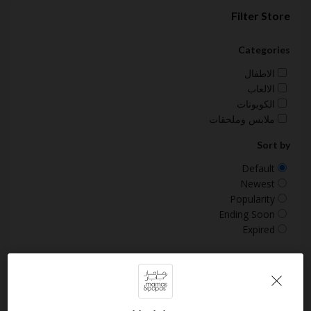
Filter Store
Categories
الاطفال
الالعاب
الكوبونات
ملابس وملحقات
Sort by
Default
Newest
Popularity
Ending Soon
Expired
About ماماز باباز Mamasandpapas