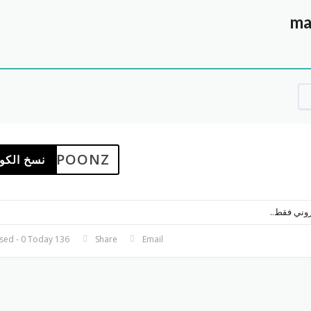
ma
CUPOONZ
نسخ الكو
روني فقط..
136 Used - 0 Today
Share
Email