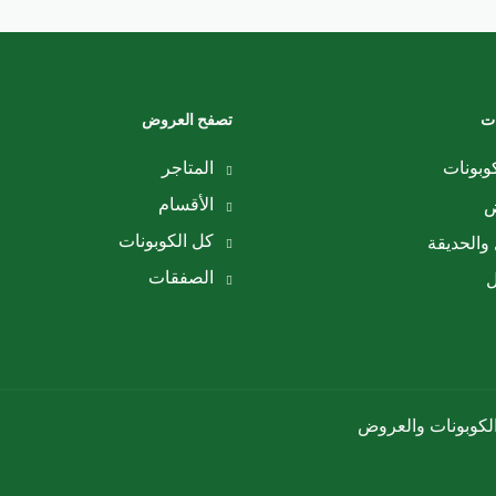
ات
تصفح العروض
وبونات
المتاجر
الأقسام
ض
كل الكوبونات
والحديقة
الصفقات
ل