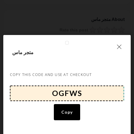
About متجر ماس
Rate this post
ماس، علامة سعودية تأسست عام 2019 لتقديم إكسسوارات الجوال
تجمع بين جودة التصميم العصري والعملي ، و شغف الابتكار و
متجر ماس
التطوير والإبداع .
COPY THIS CODE AND USE AT CHECKOUT
Related Stores
سبورتر Sporter
متجر إيفكت إكس | EffectX
مجوهرات لاكجري
Copy
منتجات امول
عطور درعه