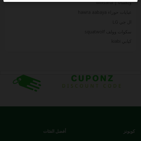
ويكسانا | Wixsana
عبايات حوراء hawra aabaya
ال جي LG
سكوات وولف squatwolf
كيابي kiabi
كوبونز
أفضل الفئات