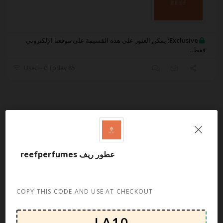
Exclusive:
يمكن العثور على هذه القسيمة على موقعنا الإلكتروني
فقط..
85 Used - 0 Today
Filter Store
عطور ريف reefperfumes
Categories
العطور
الكوبونات
COPY THIS CODE AND USE AT CHECKOUT
المرأة
الموضة
الهدايا