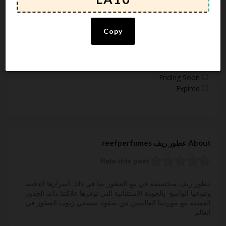
ملابس وملحقات
Sort by
Copy
Default
Newest
Popularity
Ending Soon
Expired
About عطور ريف reefperfumes
Rate this post
عطور ريف متخصصة في بيع العطور بما في ذلك أسرارها الدفينة
وتنوعها الواسع- بالجودة الاستثنائية التي توفرها علاقتنا ذات الجذور
العميقة مع موردينا العالميين من صفوة مصنعي زيوت العطور في
العالم