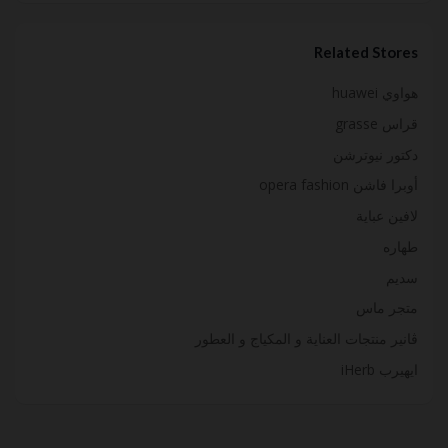
Related Stores
هواوي huawei
قراس grasse
دكتور نيوترشن
أوبرا فاشن opera fashion
لافين عباية
طهاره
سديم
متجر ماس
ڤانير منتجات العناية و المكياج و العطور
ايهيرب iHerb