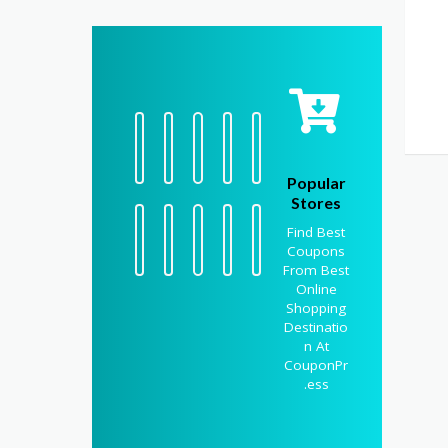
Popular
Stores
Find Best
Coupons
From Best
Online
Shopping
Destinatio
n At
CouponPr
ess.