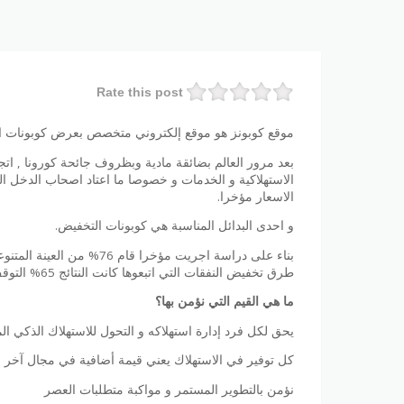
Rate this post
موقع كوبونز هو موقع إلكتروني متخصص بعرض كوبونات الت
بعد مرور العالم بضائقة مادية وبظروف جائحة كورونا , ات
الاستهلاكية و الخدمات و خصوصا ما اعتاد اصحاب الدخل ال
الاسعار مؤخرا.
و احدى البدائل المناسبة هي كوبونات التخفيض.
بناء على دراسة اجريت مؤخر
طرق تخفيض النفقات التي اتبعوها كانت النتائج 65% التوقف عن شراء بعض المنتجات و 32% للبحث عن العروض الترويجيه والتخفيضات .
ما هي القيم التي نؤمن بها؟
يحق لكل فرد إدارة استهلاكه و التحول للاستهلاك الذكي ال
كل توفير في الاستهلاك يعني قيمة أضافية في مجال آخر مه
نؤمن بالتطوير المستمر و مواكبة متطلبات العصر