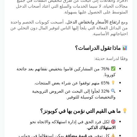
الأفراد والعائلات إلى البحث عن طرق لتخفيض النفقات في جميع
مجالات الحياة، لا سيما الخدمات والسلع التي اعتاد أصحاب الدخل
المتوسط على الحصول عليها بسهولة.
ومع
ارتفاع الأسعار وانخفاض الدخل
، أصبحت كوبونات الخصم واحدة
من البدائل الفعالة التي يلجأ إليها الناس لتوفير المال دون التخلي عن
احتياجاتهم الأساسية.
ماذا تقول الدراسات؟
وفقًا لدراسة حديثة:
76% من المشاركين قاموا بتخفيض نفقاتهم بعد جائحة
كورونا.
65% منهم توقفوا عن شراء بعض المنتجات.
32% لجأوا إلى البحث عن العروض الترويجية
والتخفيضات كوسيلة للتوفير.
ما هي القيم التي نؤمن بها في كوبونز؟
لكل فرد الحق في إدارة استهلاكه والاتجاه نحو
الاستهلاك الذكي
.
كل توفير هو
قيمة مضافة
يمكن استغلالها في جوانب