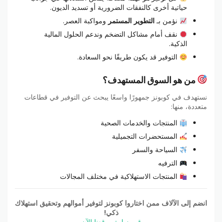
حياتية أخرى كالنفقات الضرورية أو تسديد الديون.
نؤمن بـ
التطوير المستمر
ومواكبة العصر.
نقف أمام مشاكل التضخم وندعم الحلول المالية
الذكية.
التوفير قد يكون طريقًا نحو السعادة.
من هو السوق المستهدف؟
نستهدف في كوبونز جمهورًا واسعًا يبحث عن التوفير في قطاعات
متعددة، منها:
المنتجات والخدمات الصحية
المستحضرات التجميلية
السياحة والسفر
الترفيه
المنتجات الاستهلاكية في مختلف المجالات
انضم إلى الآلاف ممن اختاروا كوبونز لتوفير أموالهم وتحقيق استهلاك
ذكي!