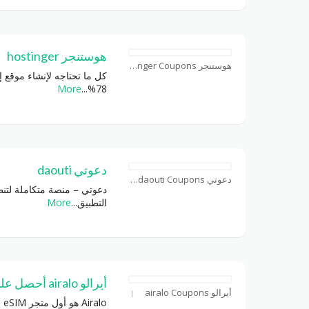
هوستنجر hostinger
هوستنجر hostinger Coupons
كل ما تحتاجه لإنشاء موقع
More
...
78%
دعوتي daouti
دعوتي daouti Coupons
دعوتي – منصة متكاملة لتنظ
التطبيق
...
More
أيرالو airalo أحصل على 3 دولار عند التسجيل
أيرالو airalo Coupons
Airalo‎ هو أول متجر‎ eSIM ‎في العالم يحل معاناة فواتير