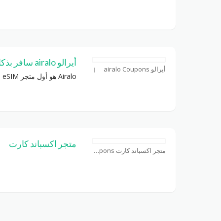
أيرالو airalo سافر بذكاء مع الشرائح الإلكترونية
أيرالو airalo Coupons
Airalo‎ هو أول متجر‎ eSIM ‎في العالم يحل معاناة فواتير
متجر اكسباند كارت
متجر اكسباند كارت Coupons