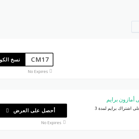
CM17
نسخ الكو
No Expires
عرض حصري: خصم 50% على اشتراك برايم لمدة 3
أحصل على العرض
No Expires