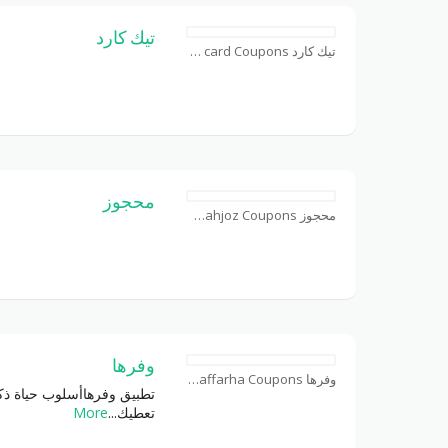
تيك كارد
تيك كارد take card Coupons
محجوز
محجوز mahjoz Coupons
وفرها
وفرها waffarha Coupons
تطبيق وفرهاأسلوب حياة ذك
تعطيك
...
More