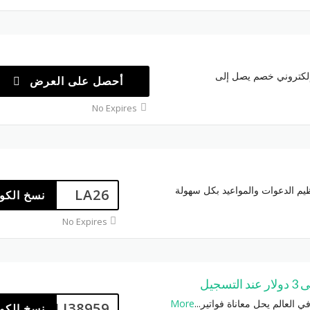
 إلكتروني خصم يصل إلى
أحصل على العرض
No Expires
يم الدعوات والمواعيد بكل سهولة
LA26
نسخ الكو
No Expires
More
...
ALI38959
نسخ الكو