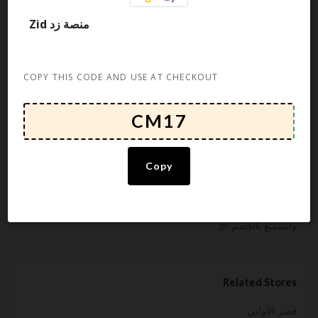
Newest
منصة زد Zid
Popularity
Ending Soon
Expired
COPY THIS CODE AND USE AT CHECKOUT
About منصة زد Zid
Rate this post
Copy
حلول متكاملة لمتجرك الإلكتروني
انشئ موقعك الإلكتروني بكل سهولة مع زد
استخدم الكود
واستمتع بالخصم
Related Stores
قصر الاواني