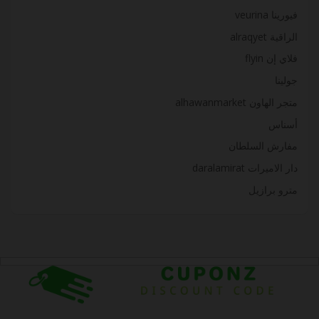
فيورينا veurina
الراقية alraqyet
ﻓﻼي إن flyin
جولينا
متجر الهاون alhawanmarket
أسناس
مفارش السلطان
دار الاميرات daralamirat
مترو برازيل