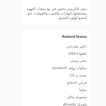
متجر الكتروني مختص في بيع منتجات القهوة
ومشتقاتها, البهارات والحبوب والبقوليات. تابع
لمصنع الهاون للتصنيع.
Related Stores
دكتور نيوترشن
اطلبها etlbha
متجر روشن
سكوات وولف squatwolf
منصة زد Zid
قراس grasse
جولينا
مجموعة شاكر
غلوويل gllowelle