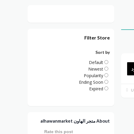
Filter Store
Sort by
Default
د
Newest
Popularity
Ending Soon
Expired
About متجر الهاون alhawanmarket
Rate this post