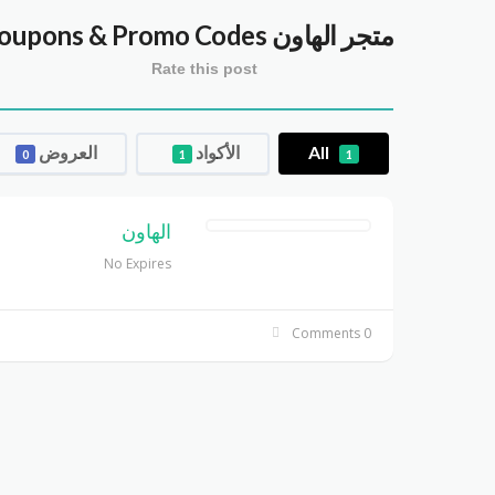
متجر الهاون alhawanmarket
oupons & Promo Codes
Rate this post
All
الأكواد
العروض
0
1
1
الهاون
No Expires
0 Comments