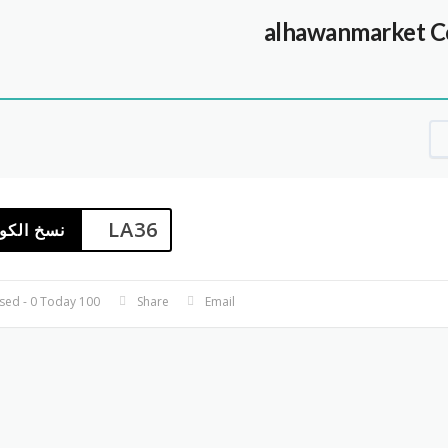
C
LA36
نسخ الكو
100 Used - 0 Today
Share
Email