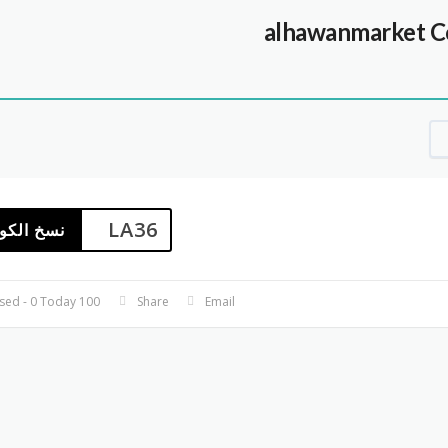
C
LA36
نسخ الكو
100 Used - 0 Today
Share
Email