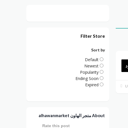
Filter Store
Sort by
Default
د
Newest
Popularity
Ending Soon
Expired
About متجر الهاون alhawanmarket
Rate this post