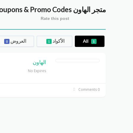
متجر الهاون alhawanmarket
oupons & Promo Codes
Rate this post
All
الأكواد
العروض
0
1
1
الهاون
No Expires
0 Comments