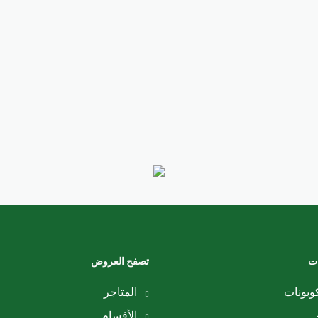
ات
تصفح العروض
وبونات
المتاجر
الأقسام
ض