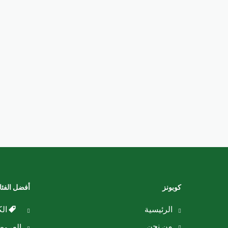
كوبونز
أفضل الفئ
الرئيسية
الك
من نحن
العرو