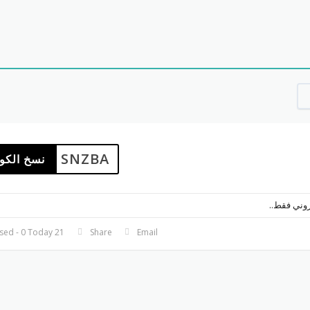
SNZBA
نسخ الكو
روني فقط..
21 Used - 0 Today
Share
Email