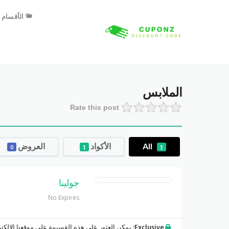
الأقسام
الملابس
Rate this post
All
الأكواد
العروض
0
1
1
جولينا
No Expires
Exclusive:
يمكن العثور على هذه القسيمة على موقعنا الإلكت