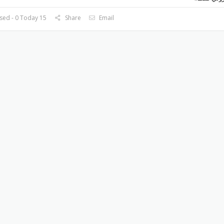
15 Used - 0 Today
Share
Email