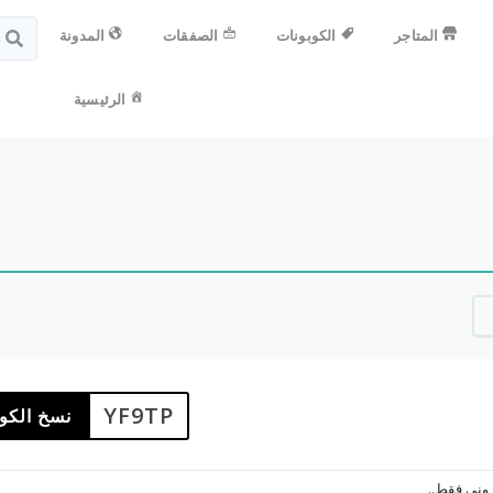
المتاجر
الكوبونات
الصفقات
المدونة
الرئيسية
YF9TP
نسخ الكو
روني فقط..