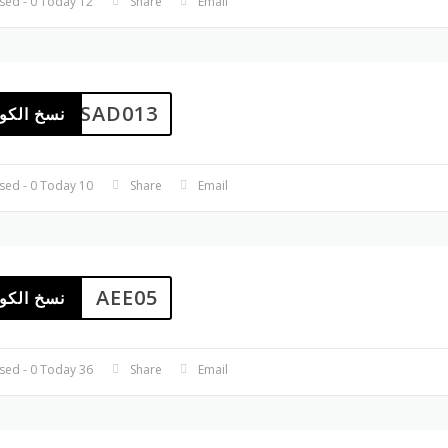
12 Used - 0 Today
Share
Email
AASAD013
نسخ الكو
10 Used - 0 Today
Share
Email
AEE05
نسخ الكو
36 Used - 0 Today
Share
Email