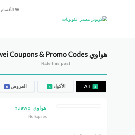
الأقسام
هواوي huawei
Coupons & Promo Codes
Rate this post
All
الأكواد
العروض
0
4
4
هواوي huawei
No Expires