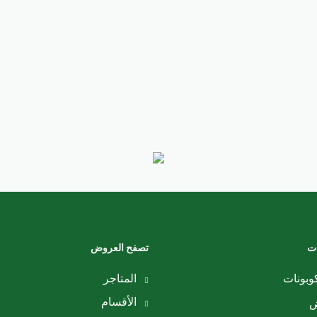
ات
تصفح العروض
وبونات
المتاجر
الأقسام
ض