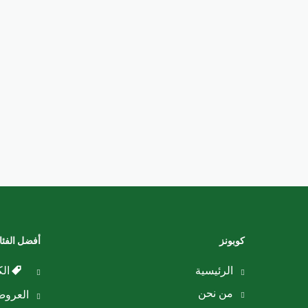
كوبونز
أفضل الفئ
الرئيسية
الك
من نحن
العرو