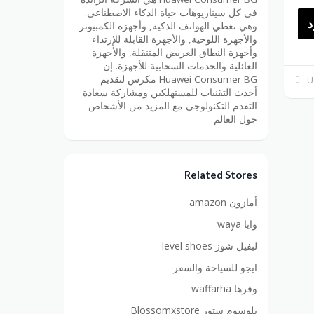
في كل سيناريوهات حياة الذكاء الاصطناعي.
د
وهي تغطي الهواتف الذكية, وأجهزة الكمبيوتر
والأجهزة اللوحية, والأجهزة القابلة للإرتداء
وأجهزة النطاق العريض المتنقلة, والأجهزة
العائلية والخدمات السحابية للأجهزة. إن
Huawei Consumer BG مكرس لتقديم
أحدث التقنيات للمستهلكين ومشاركة سعادة
التقدم التكنولوجي مع المزيد من الأشخاص
حول العالم
Related Stores
أمازون amazon
وايا waya
ليفيل شوز level shoes
ايجو للسياحة والسفر
وفرها waffarha
بلوسوم ستور Blossomxstore