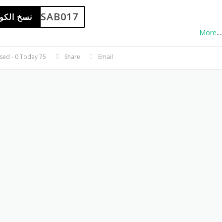
ASAB017
نسخ الكو
More
...
75 Used - 0 Today
Share
Email