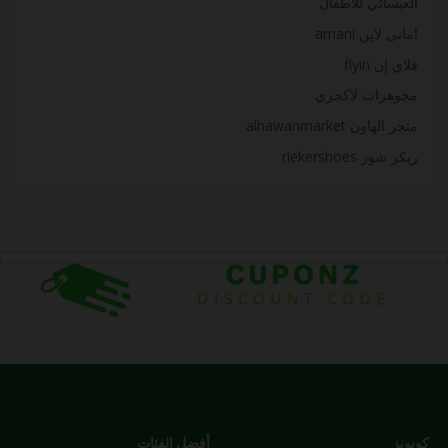
العيسائي للأطفال
اماني لاين amani
ﻓﻼي إن flyin
مجوهرات لاكجري
متجر الهاون alhawanmarket
ريكر شوز riekershoes
كوبونز
أفضل الفئات