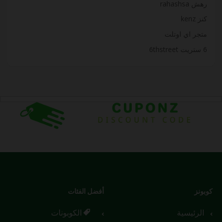
رهش rahashsa
كنز kenz
متجر اي اوتلت
6 ستريت 6thstreet
كوبونز
أفضل الفئات
الرئيسية
الكوبونات