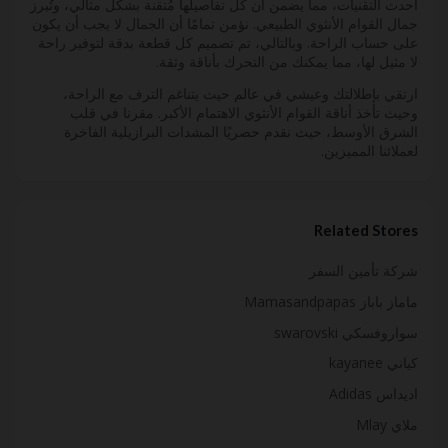
أحدث التقنيات، مما يضمن أن كل تفاصيلها مُتقنة بشكل مثالي، وتُبرز
جمال القوام الأنثوي الطبيعي. نؤمن تمامًا أن الجمال لا يجب أن يكون
على حساب الراحة. وبالتالي، تم تصميم كل قطعة بدقة لتوفير راحة
لا مثيل لها، مما يمكنك من التحرك بأناقة وثقة.
ارتقي بإطلالتك وعيشي في عالم حيث يتناغم الترف مع الراحة،
وحيث تأخذ أناقة القوام الأنثوي الاهتمام الأكبر. مقرنا في قلب
الشرق الأوسط، حيث نقدم حصريًا المشدات البرازيلية الفاخرة
لعملائنا المميزين.
Related Stores
شركة تأمين السفر
ماماز باباز Mamasandpapas
سواروفسكي swarovski
كياني kayanee
اديداس Adidas
ملاي Mlay