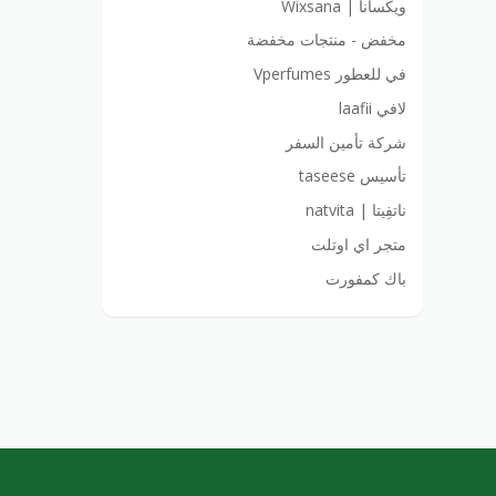
ويكسانا | Wixsana
مخفض - منتجات مخفضة
في للعطور Vperfumes
لافي laafii
شركة تأمين السفر
تأسيس taseese
ناتفِيتا | natvita
متجر اي اوتلت
باك كمفورت