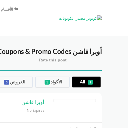
الأقسام
أوبرا فاشن opera fashion
oupons & Promo Codes
Rate this post
All
الأكواد
العروض
0
1
1
أوبرا فاشن
No Expires