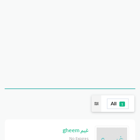
All
1
غيم gheem
No Expires