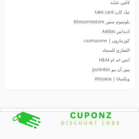
لافين عباية
تيك كارد take card
بلوسوم ستور Blossomxstore
اديداس Adidas
كوزمازون | cozmazone
القفاري للسجاد
اتش اند ام H&M
پيور آن بيو purenbio
ويكسانا | Wixsana