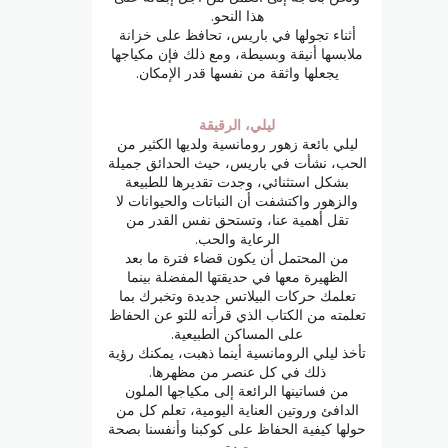
هذا النحو.
أثناء تجولها في باريس، تحافظ على خزانة
ملابسها أنيقة وبسيطة، ومع ذلك فإن مكياجها
يجعلها واثقة من نفسها قدر الإمكان.
ليلي، الرقيقة
ليلي بائعة زهور رومانسية ولديها الكثير من
الحب، نشأت في باريس، حيث الحدائق جميلة
بشكل استثنائي، وجدت تقديرها للطبيعة
والزهور واكتشفت أن النباتات والحيوانات لا
تقل أهمية عنا، وتستحق نفس القدر من
الرعاية والحب.
من المحتمل أن يكون قضاء فترة ما بعد
الظهيرة معها في حديقتها المفضلة بينما
تعلمك حركات البيلاتس جديدة وتخبرك بما
تعلمته من الكتاب الذي قرأته للتو عن الحفاظ
على المساكن الطبيعية.
تأخذ ليلي الرومانسية أينما ذهبت، يمكنك رؤية
ذلك في كل عنصر من مظهرها.
من فساتينها الرائعة إلى مكياجها الملون
الدافئ وروتين العناية اليومية، تعلم كل من
حولها كيفية الحفاظ على كوكبنا وأنفسنا بصحة
جيدة.