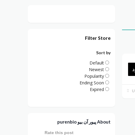
Filter Store
Sort by
Default
د
Newest
Popularity
Ending Soon
Expired
About پيور آن بيو purenbio
Rate this post