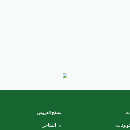
ات
تصفح العروض
وبونات
المتاجر