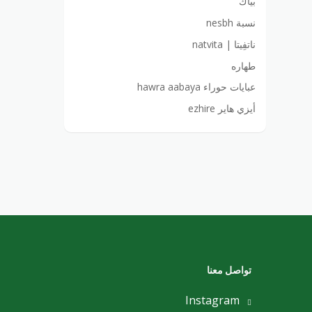
بياك
نسبة nesbh
ناتفِيتا | natvita
طهاره
عبايات حوراء hawra aabaya
أيزي هاير ezhire
تواصل معنا
Instagram