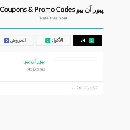
پيور آن بيو purenbio
Coupons & Promo Codes
Rate this post
All
الأكواد
العروض
0
1
1
پيور آن بيو
No Expires
0 Comments