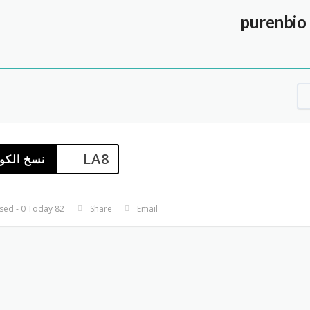
LA8
نسخ الكو
82 Used - 0 Today
Share
Email