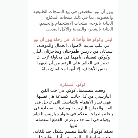
پيور آن بيو متخصص في بيع المنتجات الطبيعية
والعضوية، بما في ذلك منتجات المكياج،
العناية بالوجه، منتجات الاستحمام والجسم،
العناية بالشعر، والصحة والأكل الصحي..
ليلي وكوكو هنا ليأخذاك في رحلة پيور آن بيو
في قلب مدينة الأضواء، الجمال والموضة،
سيدتان من باريس طموحتان وساحرتان، ليلي
وكوكو، تقضيان أيامهما في محاولة لإحداث
تغيير في العالم. على الرغم من أن لديهما
نفس الأهداف، إلا أنهما مختلفتان تمامًا.
كوكو، المبتكرة
وقعت مصممتنا، كوكو، في حب الفن
الباريسي من كل جانب. كمبدعة هي نفسها،
فهي تقدر الاهتمام بالتفاصيل التي تدخل في
الفن والعمارة الباريسية وستذهب بسعادة في
رحلة بالدراجة معكم في شوارع باريس للقيام
بجولة في المتاحف وعرض القطع المفضلة
لديها.
تعتقد كوكو أن عالمنا مصمم بشكل جيد للغاية،
ونحن بحاجة إلى العمل من أجل إبقائه على