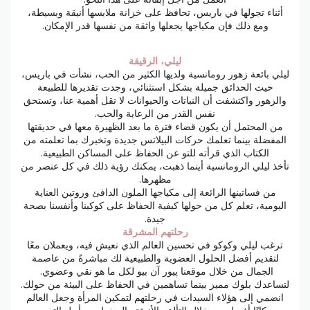
أثناء تجولها في باريس، تحافظ على خزانة ملابسها أنيقة وبسيطة،
ومع ذلك فإن مكياجها يجعلها واثقة من نفسها قدر الإمكان.
ليلي، الرقيقة
ليلي بائعة زهور رومانسية ولديها الكثير من الحب، نشأت في باريس،
حيث الحدائق جميلة بشكل استثنائي، وجدت تقديرها للطبيعة
والزهور واكتشفت أن النباتات والحيوانات لا تقل أهمية عنا، وتستحق
نفس القدر من الرعاية والحب.
من المحتمل أن يكون قضاء فترة ما بعد الظهيرة معها في حديقتها
المفضلة بينما تعلمك حركات البيلاتس جديدة وتخبرك بما تعلمته من
الكتاب الذي قرأته للتو عن الحفاظ على المساكن الطبيعية.
تأخذ ليلي الرومانسية أينما ذهبت، يمكنك رؤية ذلك في كل عنصر من
مظهرها.
من فساتينها الرائعة إلى مكياجها الملون الدافئ وروتين العناية
اليومية، تعلم كل من حولها كيفية الحفاظ على كوكبنا وأنفسنا بصحة
جيدة.
رحلتهم المشرقة
ترغب ليلي وكوكو في تحسين العالم الذي نعيش فيه، ويعملان معًا
لتقديم أفضل الحلول العضوية والطبيعية لك مباشرةً من عاصمة
الجمال من خلال موقعنا پيور آن بيو لكل ما هو نقي وعضوي.
لتساعدك بلوك مميز بينما تساهمين في الحفاظ على البيئة من حولك.
انضمي إلى هؤلاء السيدات في رحلتهم لتمكين المرأة وجعل العالم