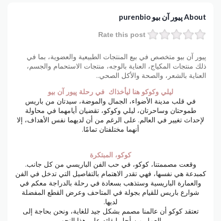
About پيور آن بيو purenbio
Rate this post
پيور آن بيو متخصص في بيع المنتجات الطبيعية والعضوية، بما في
ذلك منتجات المكياج، العناية بالوجه، منتجات الاستحمام والجسم،
العناية بالشعر، والصحة والأكل الصحي..
ليلي وكوكو هنا ليأخذاك في رحلة پيور آن بيو
في قلب مدينة الأضواء، الجمال والموضة، سيدتان من باريس
طموحتان وساحرتان، ليلي وكوكو، تقضيان أيامهما في محاولة
لإحداث تغيير في العالم. على الرغم من أن لديهما نفس الأهداف، إلا
أنهما مختلفتان تمامًا.
كوكو، المبتكرة
وقعت مصممتنا، كوكو، في حب الفن الباريسي من كل جانب.
كمبدعة هي نفسها، فهي تقدر الاهتمام بالتفاصيل التي تدخل في الفن
والعمارة الباريسية وستذهب بسعادة في رحلة بالدراجة معكم في
شوارع باريس للقيام بجولة في المتاحف وعرض القطع المفضلة
لديها.
تعتقد كوكو أن عالمنا مصمم بشكل جيد للغاية، ونحن بحاجة إلى
العمل من أجل إبقائه على هذا النحو.