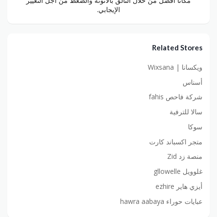
مكانًا أفضل من خلال التألق بالأنوثة والضغط من أجل التغيير
الإيجابي.
Related Stores
ويكسانا | Wixsana
أسناس
شركة فاحص fahis
سالا للترفية
سوكا
متجر اكسباند كارت
منصة زد Zid
غلوويل gllowelle
أيزي هاير ezhire
عبايات حوراء hawra aabaya