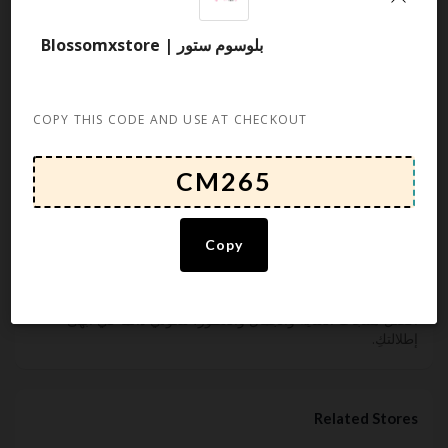
Default
بلوسوم ستور | Blossomxstore
Newest
Popularity
Ending Soon
Expired
COPY THIS CODE AND USE AT CHECKOUT
About بلوسوم ستور Blossomxstore
Copy
Rate this post
بلوسوم ستور ، وجهتك المثالية للتسوق عبر الإنترنت، حيث نقدم لكِ
أفضل منتجات العناية والجمال والعطور، لتكوني دائمًا في أبهى
إطلالتكِ.
Related Stores