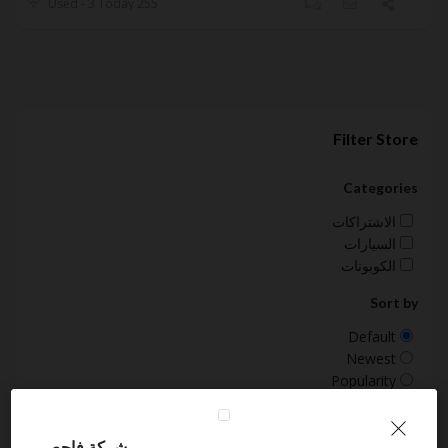
255 Used - 3 Today
Filter Store
Categories
الاشتراكات
السيارات
الكوبونات
Sort by
Default
Newest
Popularity
Ending Soon
Expired
شركة فاحص