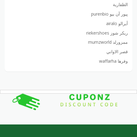
الظفارية
پيور آن بيو purenbio
أيرالو airalo
ريكر شوز riekershoes
ممزورلد mumzworld
قصر الاواني
وفرها waffarha