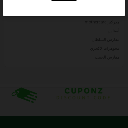
أيزي هاير ezhire
وفرها waffarha
مذركير mothercare
أسناس
مفارش السلطان
مجوهرات لاكجري
مفارش الحبيب