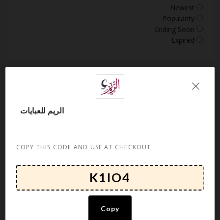
Newest
Popularity
Ending Soon
Expired
About الريم للعبايات
الريم للعبايات
Rate this post
COPY THIS CODE AND USE AT CHECKOUT
Related Stores
أوبرا فاشن opera fashion
برومس
Copy
قصر الاواني