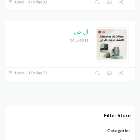
33 Used - 0 Today
ال جي
No Expires
73 Used - 0 Today
Filter Store
Categories