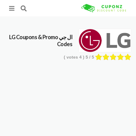
ال جي LG
Coupons & Promo
Codes
votes )
4
/ 5 (
5